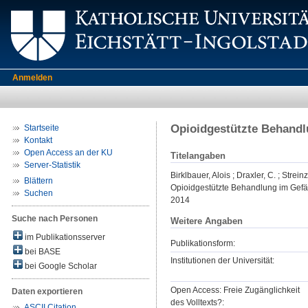
Anmelden
Opioidgestützte Behandl
Startseite
Kontakt
Open Access an der KU
Titelangaben
Server-Statistik
Birklbauer, Alois
;
Draxler, C.
;
Streinz
Blättern
Opioidgestützte Behandlung im Gefä
Suchen
2014
Suche nach Personen
Weitere Angaben
im Publikationsserver
Publikationsform:
bei BASE
Institutionen der Universität:
bei Google Scholar
Open Access: Freie Zugänglichkeit
Daten exportieren
des Volltexts?:
ASCII Citation