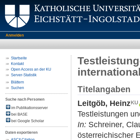
Anmelden
Testleistun
Startseite
Kontakt
internationa
Open Access an der KU
Server-Statistik
Blättern
Titelangaben
Suchen
Suche nach Personen
Leitgöb, Heinz
im Publikationsserver
Testleistungen un
bei BASE
bei Google Scholar
In:
Schreiner, Clau
Daten exportieren
österreichischer 
ASCII Citation