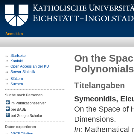
Anmelden
On the Spa
Startseite
Kontakt
Polynomials
Open Access an der KU
Server-Statistik
Blättern
Titelangaben
Suchen
Suche nach Personen
Symeonidis, Ele
im Publikationsserver
On the Space of 
bei BASE
bei Google Scholar
Dimensions.
Daten exportieren
In:
Mathematical re
ASCII Citation