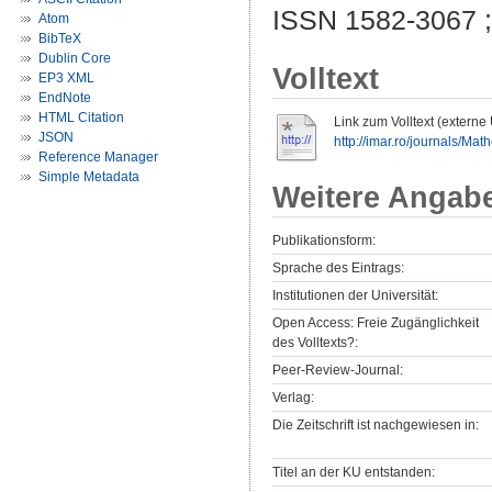
ISSN 1582-3067 
Atom
BibTeX
Dublin Core
Volltext
EP3 XML
EndNote
HTML Citation
Link zum Volltext (externe
JSON
http://imar.ro/journals/Mat
Reference Manager
Simple Metadata
Weitere Angab
Publikationsform:
Sprache des Eintrags:
Institutionen der Universität:
Open Access: Freie Zugänglichkeit
des Volltexts?:
Peer-Review-Journal:
Verlag:
Die Zeitschrift ist nachgewiesen in:
Titel an der KU entstanden: