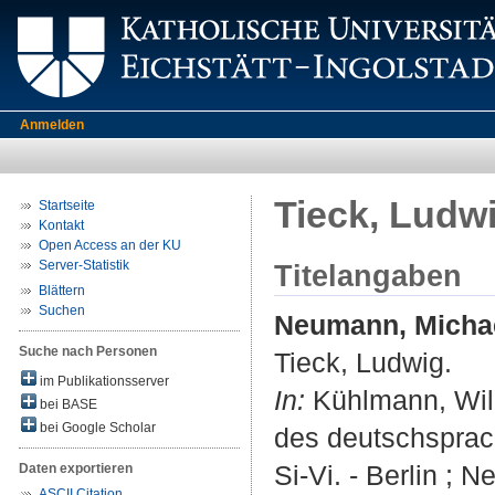
Anmelden
Tieck, Ludw
Startseite
Kontakt
Open Access an der KU
Server-Statistik
Titelangaben
Blättern
Suchen
Neumann, Micha
Suche nach Personen
Tieck, Ludwig.
im Publikationsserver
In:
Kühlmann, Wilhe
bei BASE
bei Google Scholar
des deutschsprach
Si-Vi. - Berlin ; 
Daten exportieren
ASCII Citation