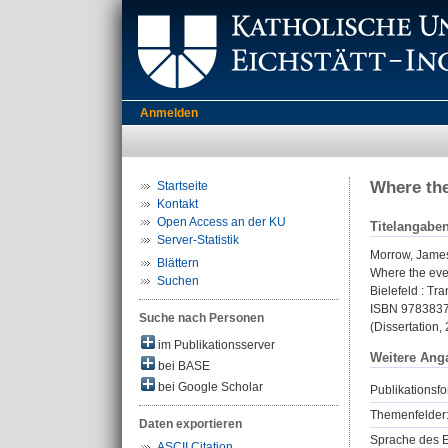
Anmelden
Where the
Startseite
Kontakt
Open Access an der KU
Titelangabe
Server-Statistik
Morrow, Jame
Blättern
Where the ever
Suchen
Bielefeld : Tra
ISBN 978383
Suche nach Personen
(Dissertation,
im Publikationsserver
Weitere Ang
bei BASE
bei Google Scholar
Publikationsfo
Themenfelder
Daten exportieren
Sprache des E
ASCII Citation