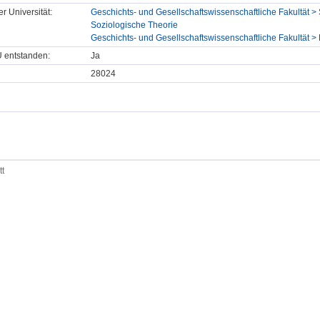
er Universität:
Geschichts- und Gesellschaftswissenschaftliche Fakultät > 
Soziologische Theorie
Geschichts- und Gesellschaftswissenschaftliche Fakultät > D
U entstanden:
Ja
28024
tt