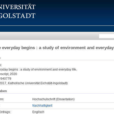
 everyday begins : a study of environment and everyday 
n
s
:
yday begins : a study of environment and everyday life.
nscript, 2020
7640779
 2017, Katholische Universität Eichstätt-Ingolstadt)
aben
rm:
Hochschulschrift (Dissertation)
:
Nachhaltigkeit
intrags:
Englisch