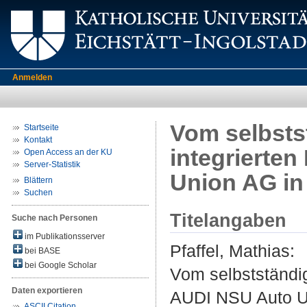
Anmelden
Vom selbst
Startseite
Kontakt
integrierte
Open Access an der KU
Server-Statistik
Union AG in
Blättern
Suchen
Titelangaben
Suche nach Personen
im Publikationsserver
Pfaffel, Mathias
:
bei BASE
bei Google Scholar
Vom selbstständi
Daten exportieren
AUDI NSU Auto U
ASCII Citation