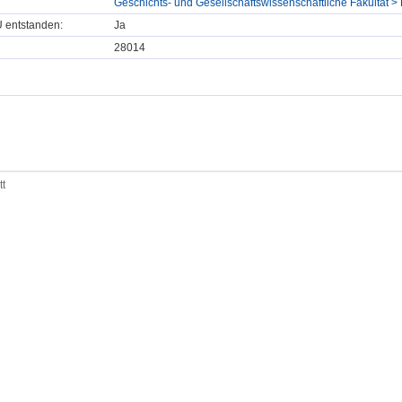
Geschichts- und Gesellschaftswissenschaftliche Fakultät > D
U entstanden:
Ja
28014
tt