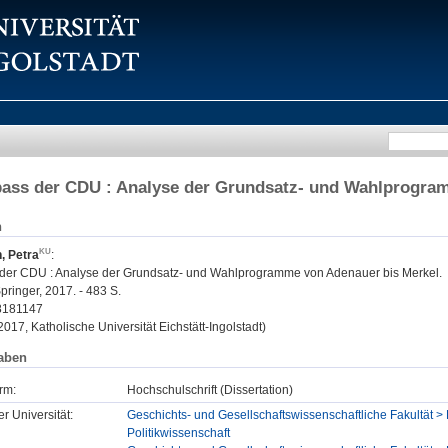
ass der CDU : Analyse der Grundsatz- und Wahlprogra
n
 Petra
:
er CDU : Analyse der Grundsatz- und Wahlprogramme von Adenauer bis Merkel.
ringer, 2017. - 483 S.
8181147
 2017, Katholische Universität Eichstätt-Ingolstadt)
aben
rm:
Hochschulschrift (Dissertation)
er Universität:
Geschichts- und Gesellschaftswissenschaftliche Fakultät > 
Politikwissenschaft