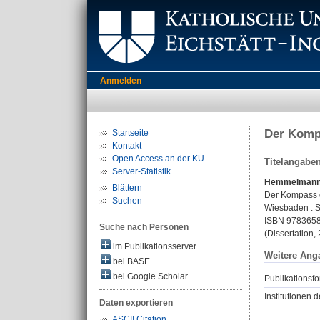
Anmelden
Der Komp
Startseite
Kontakt
Open Access an der KU
Titelangabe
Server-Statistik
Hemmelmann,
Blättern
Der Kompass d
Suchen
Wiesbaden : Sp
ISBN 978365
Suche nach Personen
(Dissertation,
im Publikationsserver
Weitere Ang
bei BASE
bei Google Scholar
Publikationsfo
Institutionen d
Daten exportieren
ASCII Citation