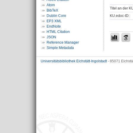
Atom
Titel an der K
BibTeX
KU.edoc-ID:
Dublin Core
EP3 XML
EndNote
HTML Citation
JSON
Reference Manager
Simple Metadata
Universitätsbibliothek Eichstätt-Ingolstadt
- 85071 Eichstä