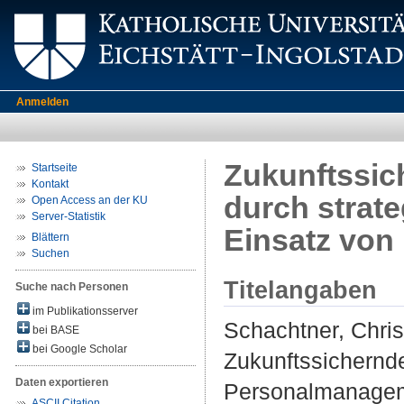
Anmelden
Zukunftssic
Startseite
Kontakt
durch strat
Open Access an der KU
Server-Statistik
Einsatz von
Blättern
Suchen
Titelangaben
Suche nach Personen
im Publikationsserver
Schachtner, Chris
bei BASE
bei Google Scholar
Zukunftssichernd
Daten exportieren
Personalmanageme
ASCII Citation