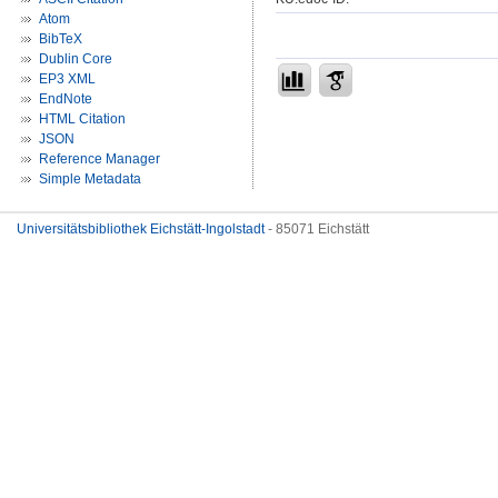
Atom
BibTeX
Dublin Core
EP3 XML
EndNote
HTML Citation
JSON
Reference Manager
Simple Metadata
Universitätsbibliothek Eichstätt-Ingolstadt
- 85071 Eichstätt