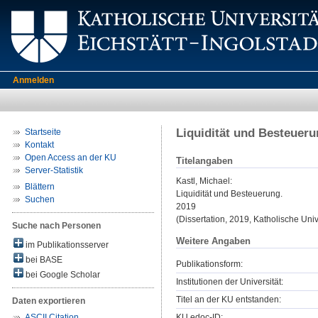
Anmelden
Liquidität und Besteuer
Startseite
Kontakt
Open Access an der KU
Titelangaben
Server-Statistik
Kastl, Michael
:
Blättern
Liquidität und Besteuerung.
Suchen
2019
(Dissertation, 2019, Katholische Unive
Suche nach Personen
Weitere Angaben
im Publikationsserver
bei BASE
Publikationsform:
bei Google Scholar
Institutionen der Universität:
Titel an der KU entstanden:
Daten exportieren
KU.edoc-ID:
ASCII Citation