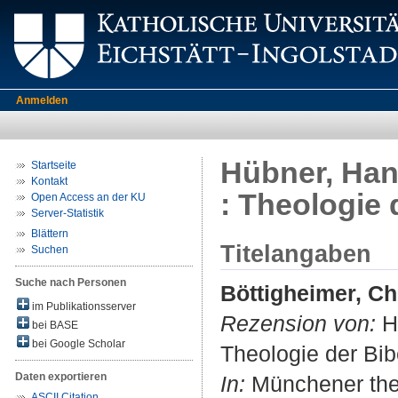
Anmelden
Hübner, Han
Startseite
Kontakt
: Theologie 
Open Access an der KU
Server-Statistik
Blättern
Titelangaben
Suchen
Suche nach Personen
Böttigheimer, Ch
im Publikationsserver
Rezension von:
Hü
bei BASE
bei Google Scholar
Theologie der Bib
Daten exportieren
In:
Münchener theol
ASCII Citation