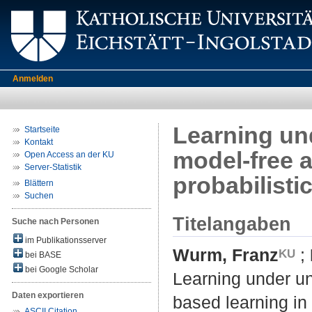
Anmelden
Learning und
Startseite
Kontakt
model-free 
Open Access an der KU
Server-Statistik
probabilisti
Blättern
Suchen
Titelangaben
Suche nach Personen
im Publikationsserver
Wurm, Franz
;
bei BASE
bei Google Scholar
Learning under un
Daten exportieren
based learning in
ASCII Citation