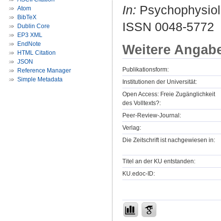
In:
Psychophysiolo
Atom
BibTeX
ISSN 0048-5772
Dublin Core
EP3 XML
EndNote
Weitere Angab
HTML Citation
JSON
Publikationsform:
Reference Manager
Simple Metadata
Institutionen der Universität:
Open Access: Freie Zugänglichkeit
des Volltexts?:
Peer-Review-Journal:
Verlag:
Die Zeitschrift ist nachgewiesen in:
Titel an der KU entstanden:
KU.edoc-ID: