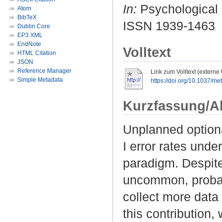
In:
Psychological 
Atom
BibTeX
ISSN 1939-1463
Dublin Core
EP3 XML
EndNote
Volltext
HTML Citation
JSON
Reference Manager
Link zum Volltext (externe
Simple Metadata
https://doi.org/10.1037/m
Kurzfassung/A
Unplanned optional
I error rates unde
paradigm. Despite 
uncommon, probabl
collect more data 
this contribution,