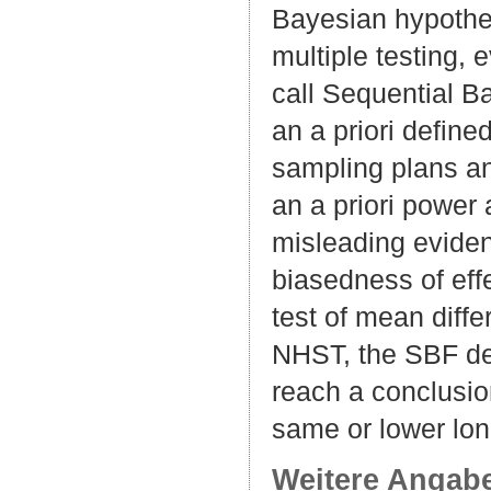
Bayesian hypothes
multiple testing, 
call Sequential B
an a priori define
sampling plans an
an a priori power 
misleading eviden
biasedness of eff
test of mean diff
NHST, the SBF de
reach a conclusio
same or lower lon
Weitere Angab