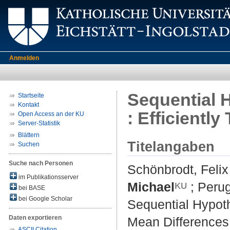
Anmelden
Sequential 
Startseite
Kontakt
: Efficientl
Open Access an der KU
Server-Statistik
Blättern
Titelangaben
Suchen
Suche nach Personen
Schönbrodt, Felix
im Publikationsserver
Michael
;
Perug
bei BASE
bei Google Scholar
Sequential Hypoth
Daten exportieren
Mean Differences
ASCII Citation