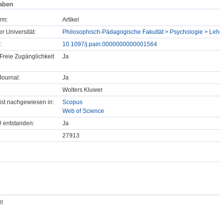
aben
rm:
Artikel
er Universität:
Philosophisch-Pädagogische Fakultät > Psychologie > Lehr
:
10.1097/j.pain.0000000000001564
Freie Zugänglichkeit
Ja
ournal:
Ja
Wolters Kluwer
t ist nachgewiesen in:
Scopus
Web of Science
U entstanden:
Ja
27913
tt