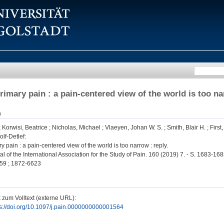
rimary pain : a pain-centered view of the world is too na
n
;
Korwisi, Beatrice
;
Nicholas, Michael
;
Vlaeyen, Johan W. S.
;
Smith, Blair H.
;
First
olf-Detlef
:
y pain : a pain-centered view of the world is too narrow : reply.
al of the International Association for the Study of Pain. 160 (2019) 7. - S. 1683-168
59 ; 1872-6623
 zum Volltext (externe URL):
ps://doi.org/10.1097/j.pain.0000000000001564