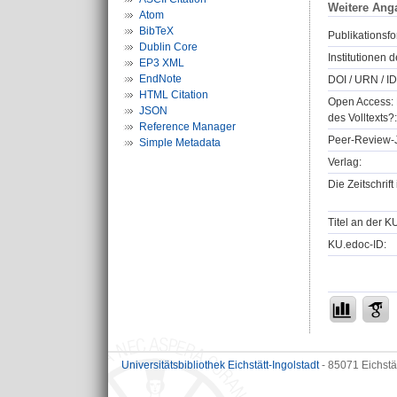
Weitere Ang
Atom
BibTeX
Publikationsfo
Dublin Core
Institutionen d
EP3 XML
EndNote
DOI / URN / ID
HTML Citation
Open Access: 
JSON
des Volltexts?:
Reference Manager
Peer-Review-J
Simple Metadata
Verlag:
Die Zeitschrif
Titel an der K
KU.edoc-ID:
Universitätsbibliothek Eichstätt-Ingolstadt
- 85071 Eichstä