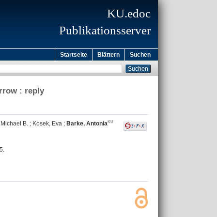
KU.edoc
Publikationsserver
Startseite
Blättern
Suchen
rrow : reply
, Michael B.
;
Kosek, Eva
;
Barke, Antonia
5.