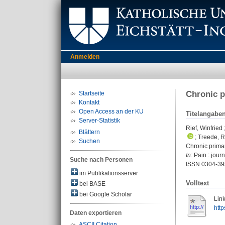
Anmelden
Chronic p
Startseite
Kontakt
Open Access an der KU
Titelangabe
Server-Statistik
Rief, Winfried
Blättern
;
Treede, R
Suchen
Chronic primar
In:
Pain : journ
Suche nach Personen
ISSN 0304-39
im Publikationsserver
Volltext
bei BASE
bei Google Scholar
Link
htt
Daten exportieren
ASCII Citation