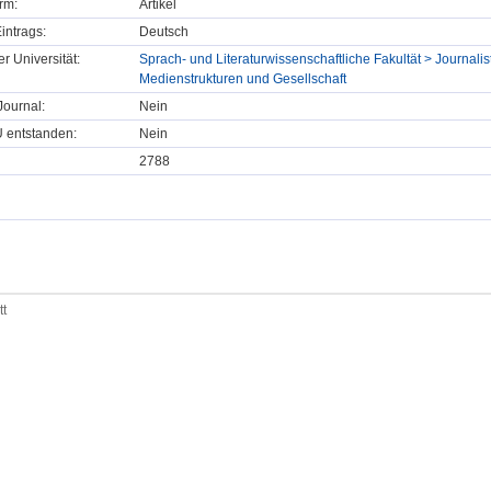
rm:
Artikel
intrags:
Deutsch
er Universität:
Sprach- und Literaturwissenschaftliche Fakultät > Journalist
Medienstrukturen und Gesellschaft
ournal:
Nein
U entstanden:
Nein
2788
tt