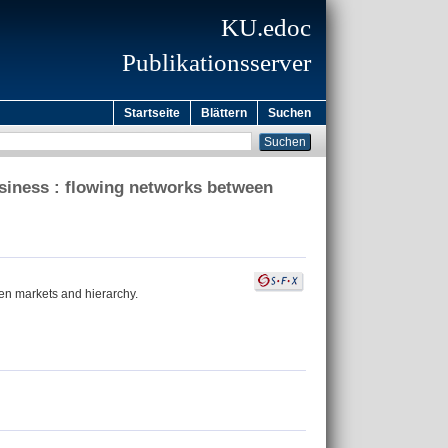
KU.edoc
Publikationsserver
Startseite
Blättern
Suchen
usiness : flowing networks between
en markets and hierarchy.