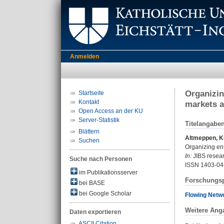
Anmelden
Organizin
Startseite
Kontakt
markets a
Open Access an der KU
Server-Statistik
Titelangabe
Blättern
Altmeppen, K
Suchen
Organizing ent
In:
JIBS researc
Suche nach Personen
ISSN 1403-04
im Publikationsserver
Forschungsp
bei BASE
bei Google Scholar
Flowing Netwo
Weitere Ang
Daten exportieren
ASCII Citation