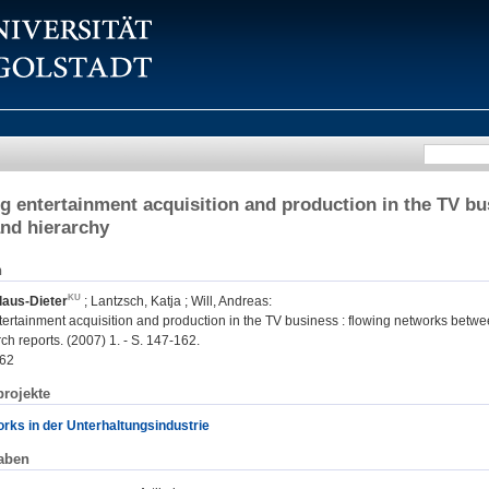
g entertainment acquisition and production in the TV b
nd hierarchy
n
laus-Dieter
;
Lantzsch, Katja
;
Will, Andreas
:
ertainment acquisition and production in the TV business : flowing networks betwe
h reports. (2007) 1. - S. 147-162.
62
rojekte
rks in der Unterhaltungsindustrie
aben