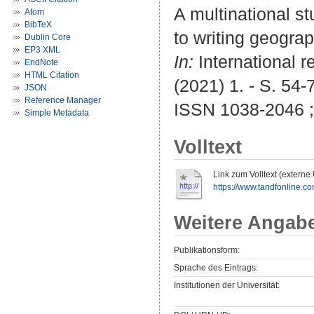
A multinational s
Atom
BibTeX
to writing geogra
Dublin Core
EP3 XML
In:
International 
EndNote
HTML Citation
(2021) 1. - S. 54-
JSON
Reference Manager
ISSN 1038-2046 ;
Simple Metadata
Volltext
Link zum Volltext (externe
https://www.tandfonline.co
Weitere Angab
Publikationsform:
Sprache des Eintrags:
Institutionen der Universität: