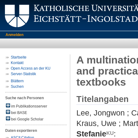
Anmelden
A multinatio
Startseite
Kontakt
and practic
Open Access an der KU
Server-Statistik
textbooks
Blättern
Suchen
Titelangaben
Suche nach Personen
im Publikationsserver
Lee, Jongwon
;
C
bei BASE
bei Google Scholar
Kraus, Uwe
;
Mart
Daten exportieren
Stefanie
:
ASCII Citation