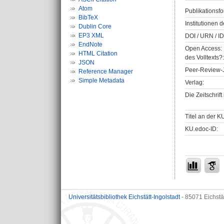
Atom
Publikationsfo
BibTeX
Institutionen d
Dublin Core
EP3 XML
DOI / URN / ID
EndNote
Open Access: 
HTML Citation
des Volltexts?:
JSON
Peer-Review-J
Reference Manager
Simple Metadata
Verlag:
Die Zeitschrif
Titel an der K
KU.edoc-ID:
Universitätsbibliothek Eichstätt-Ingolstadt
- 85071 Eichstä