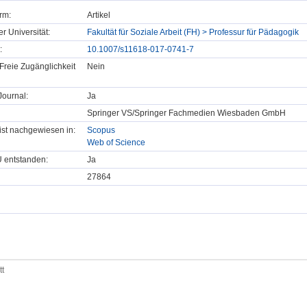
rm:
Artikel
er Universität:
Fakultät für Soziale Arbeit (FH) > Professur für Pädagogik
:
10.1007/s11618-017-0741-7
Freie Zugänglichkeit
Nein
ournal:
Ja
Springer VS/Springer Fachmedien Wiesbaden GmbH
t ist nachgewiesen in:
Scopus
Web of Science
U entstanden:
Ja
27864
tt