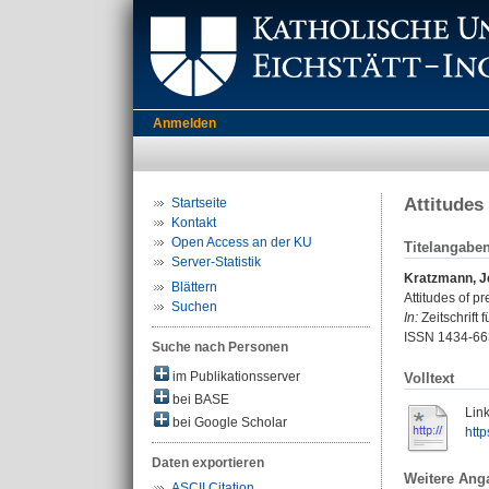
Anmelden
Attitudes
Startseite
Kontakt
Open Access an der KU
Titelangabe
Server-Statistik
Kratzmann, J
Blättern
Attitudes of p
Suchen
In:
Zeitschrift 
ISSN 1434-66
Suche nach Personen
im Publikationsserver
Volltext
bei BASE
Link
bei Google Scholar
http
Daten exportieren
Weitere Ang
ASCII Citation