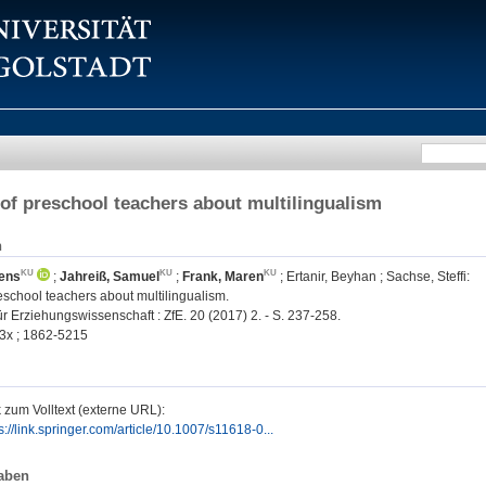
 of preschool teachers about multilingualism
n
ens
;
Jahreiß, Samuel
;
Frank, Maren
;
Ertanir, Beyhan
;
Sachse, Steffi
:
reschool teachers about multilingualism.
für Erziehungswissenschaft : ZfE. 20 (2017) 2. - S. 237-258.
3x ; 1862-5215
 zum Volltext (externe URL):
s://link.springer.com/article/10.1007/s11618-0...
aben