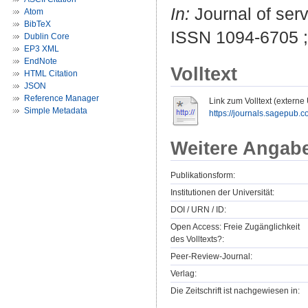
In:
Journal of serv
Atom
BibTeX
ISSN 1094-6705 
Dublin Core
EP3 XML
EndNote
Volltext
HTML Citation
JSON
Reference Manager
Link zum Volltext (externe
Simple Metadata
https://journals.sagepub.
Weitere Angab
Publikationsform:
Institutionen der Universität:
DOI / URN / ID:
Open Access: Freie Zugänglichkeit
des Volltexts?:
Peer-Review-Journal:
Verlag:
Die Zeitschrift ist nachgewiesen in: