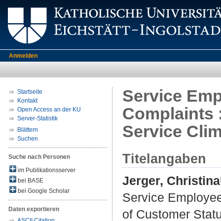
Anmelden
Service Emp
Startseite
Kontakt
Complaints 
Open Access an der KU
Server-Statistik
Service Cli
Blättern
Suchen
Titelangaben
Suche nach Personen
im Publikationsserver
Jerger, Christina
bei BASE
bei Google Scholar
Service Employee
Daten exportieren
of Customer Statu
ASCII Citation