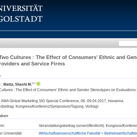
 Two Cultures : The Effect of Consumers’ Ethnic and Gen
roviders and Service Firms
n
e
;
Matta, Shashi M.
:
Cultures : The Effect of Consumers’ Ethnic and Gender Stereotypes on Evaluations 
:
AMA Global Marketing SIG Special Conference, 06.-09.04.2017, Havanna.
gsbeitrag: Kongress/Konferenz/Symposium/Tagung, Vortrag)
aben
rm:
Veranstaltungsbeitrag (unveröffentlicht): Kongress/Konfe
er Universität:
Wirtschaftswissenschaftliche Fakultät > Betriebswirtschaftsl