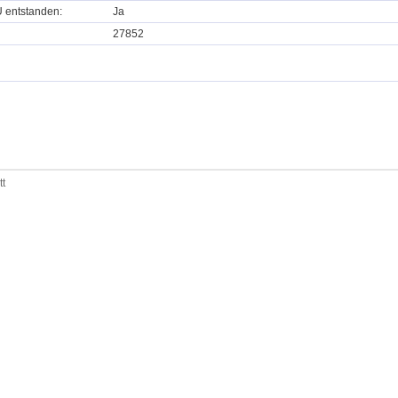
U entstanden:
Ja
27852
tt