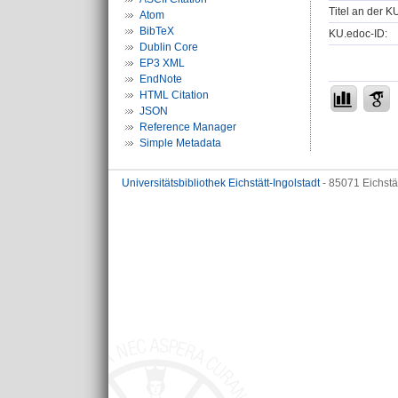
Titel an der K
Atom
BibTeX
KU.edoc-ID:
Dublin Core
EP3 XML
EndNote
HTML Citation
JSON
Reference Manager
Simple Metadata
Universitätsbibliothek Eichstätt-Ingolstadt
- 85071 Eichstä