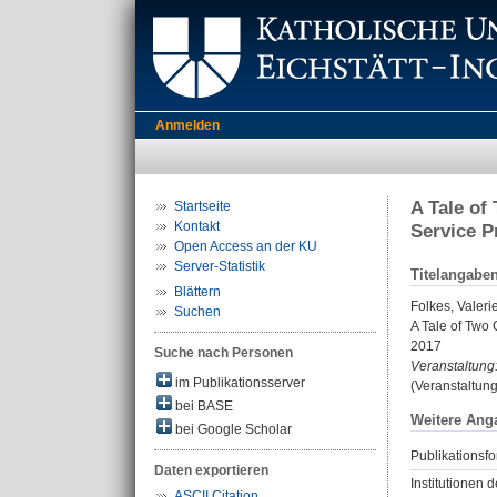
Anmelden
A Tale of
Startseite
Kontakt
Service P
Open Access an der KU
Server-Statistik
Titelangabe
Blättern
Folkes, Valeri
Suchen
A Tale of Two 
2017
Suche nach Personen
Veranstaltung
im Publikationsserver
(Veranstaltun
bei BASE
Weitere Ang
bei Google Scholar
Publikationsfo
Daten exportieren
Institutionen d
ASCII Citation