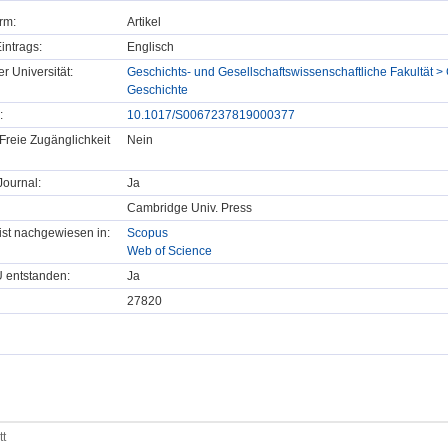
rm:
Artikel
intrags:
Englisch
er Universität:
Geschichts- und Gesellschaftswissenschaftliche Fakultät >
Geschichte
:
10.1017/S0067237819000377
Freie Zugänglichkeit
Nein
ournal:
Ja
Cambridge Univ. Press
t ist nachgewiesen in:
Scopus
Web of Science
U entstanden:
Ja
27820
tt