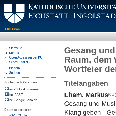
Anmelden
Gesang und 
Startseite
Kontakt
Raum, dem W
Open Access an der KU
Server-Statistik
Wortfeier d
Blättern
Suchen
Titelangaben
Suche nach Personen
im Publikationsserver
Eham, Markus
bei BASE
bei Google Scholar
Gesang und Musik
Daten exportieren
Klang geben - Ge
ASCII Citation