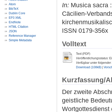
In:
Musica sacra : 
Atom
BibTeX
Cäcilien-Verbands
Dublin Core
EP3 XML
kirchenmusikalisc
EndNote
HTML Citation
ISSN 0179-356x
JSON
Reference Manager
Simple Metadata
Volltext
Text (PDF)
Veröffentlichungsstatus:
Ei
Verfügbar unter folgender 
Download (108kB)
|
Vorsc
Kurzfassung/A
Der zweite Abschni
geistliche Bedeu
Wortgottesdienst 