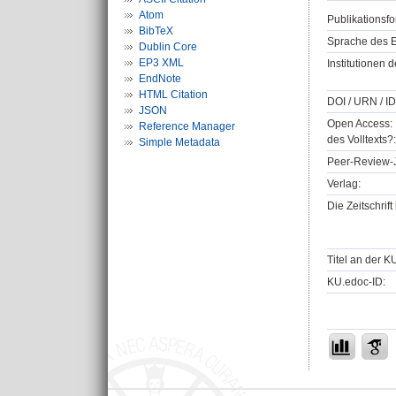
Atom
Publikationsfo
BibTeX
Sprache des E
Dublin Core
EP3 XML
Institutionen d
EndNote
HTML Citation
DOI / URN / ID
JSON
Open Access: 
Reference Manager
des Volltexts?:
Simple Metadata
Peer-Review-J
Verlag:
Die Zeitschrif
Titel an der K
KU.edoc-ID: