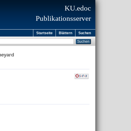
KU.edoc
Publikationsserver
Startseite
Blättern
Suchen
ineyard