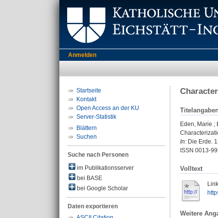
Anmelden
Character
Startseite
Kontakt
Open Access an der KU
Titelangabe
Server-Statistik
Eden, Marie
;
Blättern
Characterizati
Suchen
In:
Die Erde. 1
ISSN 0013-99
Suche nach Personen
im Publikationsserver
Volltext
bei BASE
Link
bei Google Scholar
htt
Daten exportieren
Weitere Ang
ASCII Citation