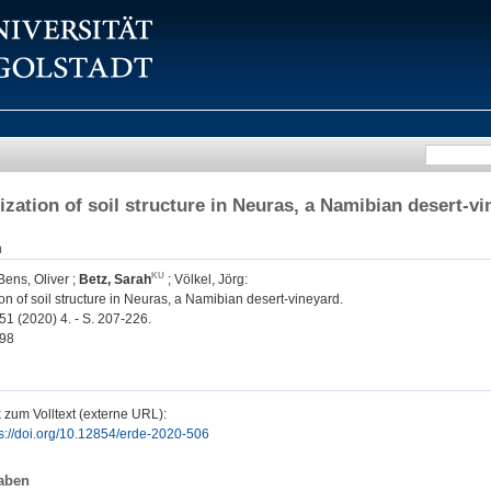
ization of soil structure in Neuras, a Namibian desert-v
n
Bens, Oliver
;
Betz, Sarah
;
Völkel, Jörg
:
on of soil structure in Neuras, a Namibian desert-vineyard.
51 (2020) 4. - S. 207-226.
98
 zum Volltext (externe URL):
ps://doi.org/10.12854/erde-2020-506
aben