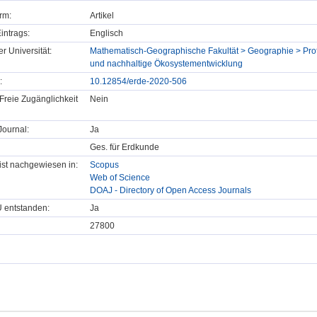
rm:
Artikel
intrags:
Englisch
er Universität:
Mathematisch-Geographische Fakultät > Geographie > Pro
und nachhaltige Ökosystementwicklung
:
10.12854/erde-2020-506
Freie Zugänglichkeit
Nein
ournal:
Ja
Ges. für Erdkunde
t ist nachgewiesen in:
Scopus
Web of Science
DOAJ - Directory of Open Access Journals
U entstanden:
Ja
27800