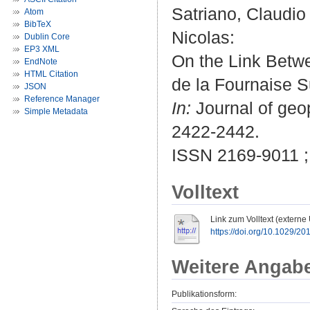
Satriano, Claudio
Atom
BibTeX
Nicolas
:
Dublin Core
EP3 XML
On the Link Betwe
EndNote
HTML Citation
de la Fournaise S
JSON
Reference Manager
In:
Journal of geop
Simple Metadata
2422-2442.
ISSN 2169-9011 ;
Volltext
Link zum Volltext (externe
https://doi.org/10.1029/2
Weitere Angab
Publikationsform: