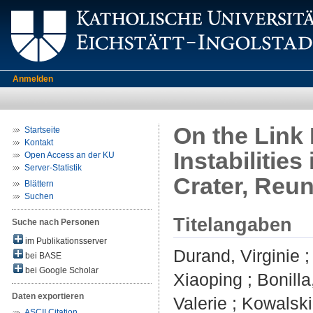
Anmelden
On the Link
Startseite
Kontakt
Instabilitie
Open Access an der KU
Server-Statistik
Crater, Reun
Blättern
Suchen
Titelangaben
Suche nach Personen
im Publikationsserver
Durand, Virginie
bei BASE
bei Google Scholar
Xiaoping
;
Bonilla
Daten exportieren
Valerie
;
Kowalski
ASCII Citation