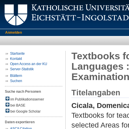
Anmelden
Textbooks f
Startseite
Kontakt
Languages :
Open Access an der KU
Server-Statistik
Examinatio
Blättern
Suchen
Titelangaben
Suche nach Personen
im Publikationsserver
Cicala, Domenica
bei BASE
bei Google Scholar
Textbooks for te
Daten exportieren
selected Areas fo
ASCII Citation