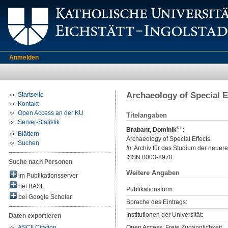
Anmelden
Archaeology of Special E
Startseite
Kontakt
Open Access an der KU
Titelangaben
Server-Statistik
Brabant, Dominik
:
Blättern
Archaeology of Special Effects.
Suchen
In:
Archiv für das Studium der neuere
ISSN 0003-8970
Suche nach Personen
Weitere Angaben
im Publikationsserver
bei BASE
Publikationsform:
bei Google Scholar
Sprache des Eintrags:
Institutionen der Universität:
Daten exportieren
Open Access: Freie Zugänglichkeit
ASCII Citation