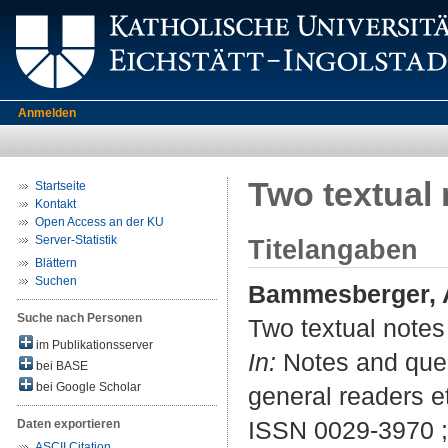
Anmelden
Two textual 
Startseite
Kontakt
Open Access an der KU
Server-Statistik
Titelangaben
Blättern
Suchen
Bammesberger, A
Suche nach Personen
Two textual notes
im Publikationsserver
In:
Notes and queri
bei BASE
bei Google Scholar
general readers et
ISSN 0029-3970 
Daten exportieren
ASCII Citation