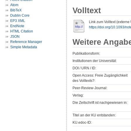
Atom
Volltext
BibTeX
Dublin Core
EP3 XML
Link zum Volltext (externe
EndNote
https://doi.org/10.1093/not
HTML Citation
JSON
Weitere Angab
Reference Manager
Simple Metadata
Publikationsform:
Institutionen der Universität:
DOI / URN / ID:
Open Access: Freie Zugänglichkeit
des Volltexts?:
Peer-Review-Journal:
Verlag:
Die Zeitschrift ist nachgewiesen in:
Titel an der KU entstanden:
KU.edoc-ID: