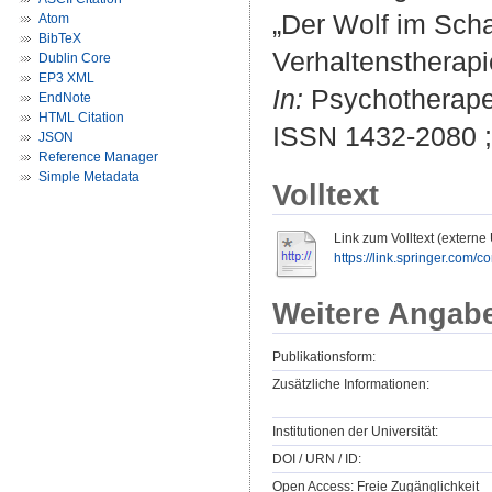
„Der Wolf im Sch
Atom
BibTeX
Verhaltenstherapi
Dublin Core
EP3 XML
In:
Psychotherapeu
EndNote
HTML Citation
ISSN 1432-2080 
JSON
Reference Manager
Simple Metadata
Volltext
Link zum Volltext (externe
https://link.springer.com/c
Weitere Angab
Publikationsform:
Zusätzliche Informationen:
Institutionen der Universität:
DOI / URN / ID:
Open Access: Freie Zugänglichkeit