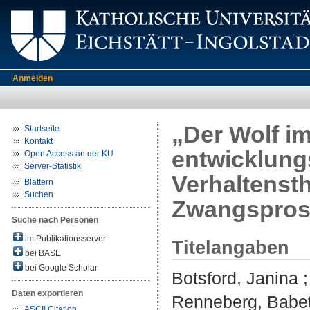
Anmelden
„Der Wolf i
Startseite
Kontakt
entwicklung
Open Access an der KU
Server-Statistik
Verhaltenst
Blättern
Suchen
Zwangsprost
Suche nach Personen
im Publikationsserver
Titelangaben
bei BASE
bei Google Scholar
Botsford, Janina
Daten exportieren
Renneberg, Babet
ASCII Citation