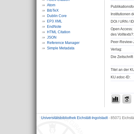
Atom
Publikationsfo
BibTeX
Institutionen d
Dublin Core
EP3 XML
DOI / URN / ID
EndNote
Open Access: 
HTML Citation
des Volltexts?:
JSON
Peer-Review-J
Reference Manager
Simple Metadata
Verlag:
Die Zeitschrif
Titel an der K
KU.edoc-ID:
Universitätsbibliothek Eichstätt-Ingolstadt
- 85071 Eichstä