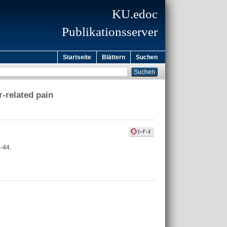
KU.edoc
Publikationsserver
Startseite
Blättern
Suchen
r-related pain
8-44.