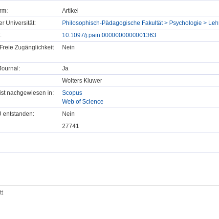
rm:
Artikel
er Universität:
Philosophisch-Pädagogische Fakultät > Psychologie > Lehr
:
10.1097/j.pain.0000000000001363
Freie Zugänglichkeit
Nein
ournal:
Ja
Wolters Kluwer
t ist nachgewiesen in:
Scopus
Web of Science
U entstanden:
Nein
27741
tt