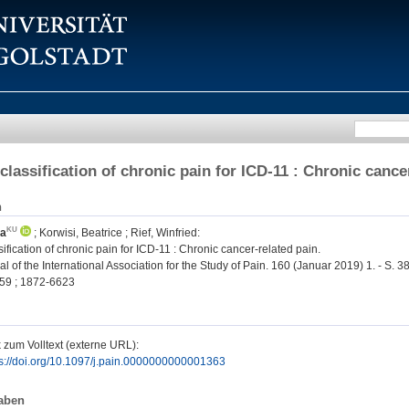
classification of chronic pain for ICD-11 : Chronic cance
n
ia
;
Korwisi, Beatrice
;
Rief, Winfried
:
ification of chronic pain for ICD-11 : Chronic cancer-related pain.
al of the International Association for the Study of Pain. 160 (Januar 2019) 1. - S. 3
59 ; 1872-6623
 zum Volltext (externe URL):
ps://doi.org/10.1097/j.pain.0000000000001363
aben