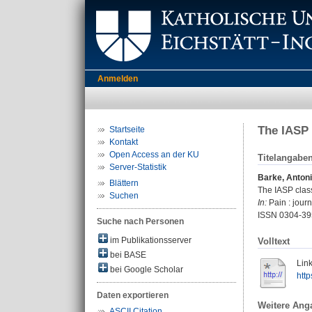
Anmelden
The IASP 
Startseite
Kontakt
Open Access an der KU
Titelangabe
Server-Statistik
Barke, Anton
Blättern
The IASP class
Suchen
In:
Pain : journ
ISSN 0304-39
Suche nach Personen
im Publikationsserver
Volltext
bei BASE
Link
bei Google Scholar
htt
Daten exportieren
Weitere Ang
ASCII Citation