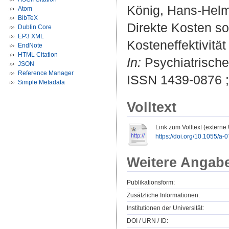
König, Hans-Hel
Atom
BibTeX
Direkte Kosten so
Dublin Core
EP3 XML
Kosteneffektivitä
EndNote
HTML Citation
In:
Psychiatrische 
JSON
Reference Manager
ISSN 1439-0876 
Simple Metadata
Volltext
Link zum Volltext (externe
https://doi.org/10.1055/a
Weitere Angab
Publikationsform:
Zusätzliche Informationen:
Institutionen der Universität:
DOI / URN / ID: