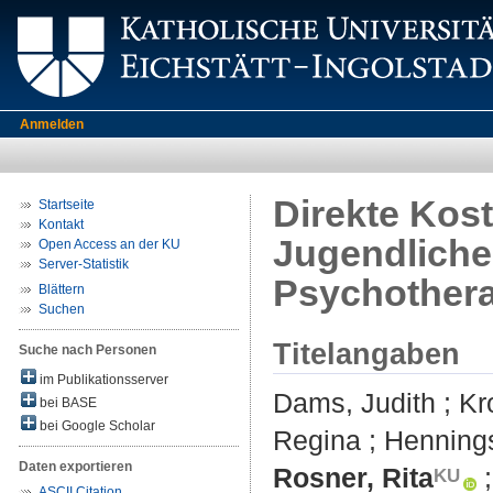
Anmelden
Direkte Kost
Startseite
Kontakt
Jugendlichen
Open Access an der KU
Server-Statistik
Psychothera
Blättern
Suchen
Titelangaben
Suche nach Personen
im Publikationsserver
Dams, Judith
;
Kr
bei BASE
bei Google Scholar
Regina
;
Hennings
Daten exportieren
Rosner, Rita
ASCII Citation