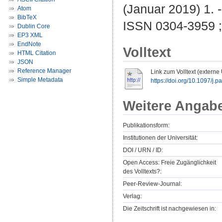
(Januar 2019) 1. -
Atom
BibTeX
ISSN 0304-3959 
Dublin Core
EP3 XML
EndNote
Volltext
HTML Citation
JSON
Reference Manager
Link zum Volltext (externe
Simple Metadata
https://doi.org/10.1097/j
Weitere Angab
Publikationsform:
Institutionen der Universität:
DOI / URN / ID:
Open Access: Freie Zugänglichkeit
des Volltexts?:
Peer-Review-Journal:
Verlag:
Die Zeitschrift ist nachgewiesen in: