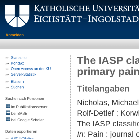
Anmelden
The IASP cla
Startseite
Kontakt
primary pai
Open Access an der KU
Server-Statistik
Blättern
Titelangaben
Suchen
Suche nach Personen
Nicholas, Michael
im Publikationsserver
Rolf-Detlef
;
Korwi
bei BASE
bei Google Scholar
The IASP classific
Daten exportieren
In:
Pain : journal 
ASCII Citation