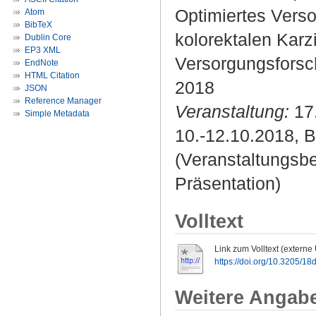
Optimiertes Vers
Atom
BibTeX
kolorektalen Karz
Dublin Core
EP3 XML
Versorgungsforsc
EndNote
HTML Citation
2018
JSON
Reference Manager
Veranstaltung:
17.
Simple Metadata
10.-12.10.2018, Be
(Veranstaltungsb
Präsentation)
Volltext
Link zum Volltext (externe
https://doi.org/10.3205/18
Weitere Angab