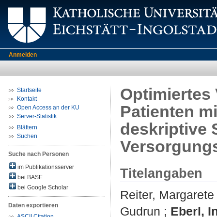
Anmelden
Optimierte
Startseite
Kontakt
Patienten mi
Open Access an der KU
Server-Statistik
deskriptive 
Blättern
Suchen
Versorgung
Suche nach Personen
im Publikationsserver
Titelangaben
bei BASE
bei Google Scholar
Reiter, Margarete
Daten exportieren
Gudrun
;
Eberl, I
ASCII Citation