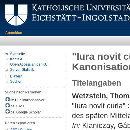
Anmelden
"Iura novit 
Startseite
Kontakt
Kanonisatio
Open Access an der KU
Server-Statistik
Blättern
Titelangaben
Suchen
Suche nach Personen
Wetzstein, Thom
im Publikationsserver
"Iura novit curia
bei BASE
bei Google Scholar
des späten Mittela
Daten exportieren
In:
Klaniczay, Gáb
ASCII Citation