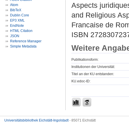
Aspects juridique
Atom
BibTeX
and Religious Aspe
Dublin Core
EP3 XML
Francaise de Rom
EndNote
HTML Citation
ISBN 272830723
JSON
Reference Manager
Weitere Angab
Simple Metadata
Publikationsform:
Institutionen der Universität:
Titel an der KU entstanden:
KU.edoc-ID:
Universitätsbibliothek Eichstätt-Ingolstadt
- 85071 Eichstätt