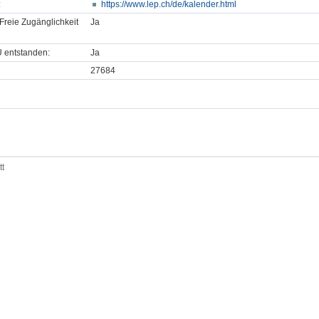
:
https://www.lep.ch/de/kalender.html
Freie Zugänglichkeit
Ja
U entstanden:
Ja
27684
tt