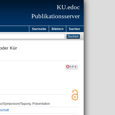
KU.edoc
Publikationsserver
Startseite
Blättern
Suchen
oder Kür
renz/Symposium/Tagung, Präsentation
nschaft