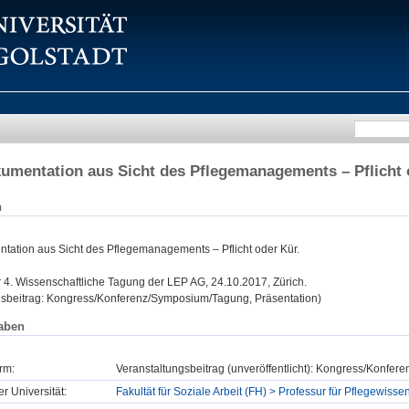
umentation aus Sicht des Pflegemanagements – Pflicht 
n
tation aus Sicht des Pflegemanagements – Pflicht oder Kür.
:
4. Wissenschaftliche Tagung der LEP AG, 24.10.2017, Zürich.
gsbeitrag: Kongress/Konferenz/Symposium/Tagung, Präsentation)
aben
rm:
Veranstaltungsbeitrag (unveröffentlicht): Kongress/Konfe
er Universität:
Fakultät für Soziale Arbeit (FH) > Professur für Pflegewisse