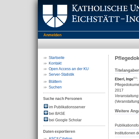
Anmelden
Pflegedok
Startseite
Kontakt
Open Access an der KU
Titelangabe
Server-Statistik
Eberl, Inge
:
Blättern
Pflegedokumen
Suchen
2017
Veranstaltung
Suche nach Personen
(Veranstaltun
im Publikationsserver
Weitere Ang
bei BASE
bei Google Scholar
Publikationsfo
Daten exportieren
Institutionen d
ASCII Citation