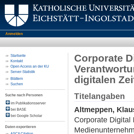
Anmelden
Corporate Di
Startseite
Kontakt
Verantwortu
Open Access an der KU
Server-Statistik
digitalen Ze
Blättern
Suchen
Titelangaben
Suche nach Personen
im Publikationsserver
Altmeppen, Klau
bei BASE
bei Google Scholar
Corporate Digital
Daten exportieren
Medienunternehmen
ASCII Citation