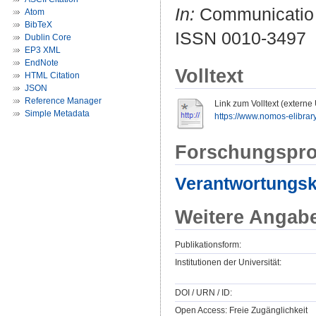
In:
Communicatio S
Atom
BibTeX
ISSN 0010-3497
Dublin Core
EP3 XML
EndNote
Volltext
HTML Citation
JSON
Reference Manager
Link zum Volltext (externe
Simple Metadata
https://www.nomos-elibrar
Forschungspro
Verantwortungs
Weitere Angab
Publikationsform:
Institutionen der Universität:
DOI / URN / ID:
Open Access: Freie Zugänglichkeit