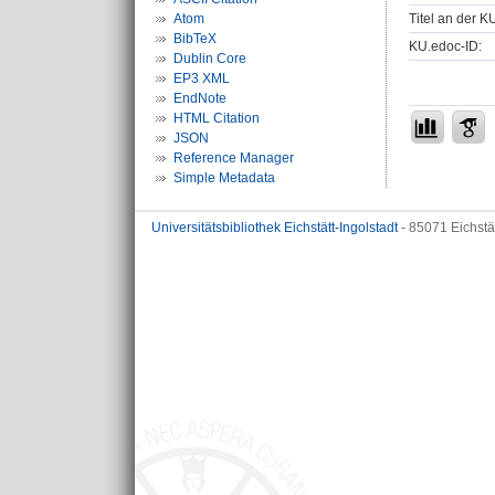
Titel an der K
Atom
BibTeX
KU.edoc-ID:
Dublin Core
EP3 XML
EndNote
HTML Citation
JSON
Reference Manager
Simple Metadata
Universitätsbibliothek Eichstätt-Ingolstadt
- 85071 Eichstä