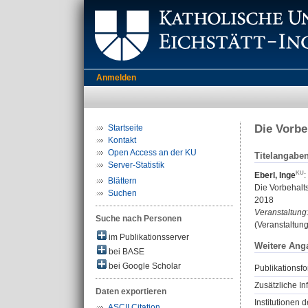
Anmelden
Die Vorbe
Startseite
Kontakt
Open Access an der KU
Titelangabe
Server-Statistik
Eberl, Inge
:
Blättern
Die Vorbehalts
Suchen
2018
Veranstaltung
Suche nach Personen
(Veranstaltun
im Publikationsserver
Weitere Ang
bei BASE
bei Google Scholar
Publikationsfo
Zusätzliche In
Daten exportieren
Institutionen d
ASCII Citation