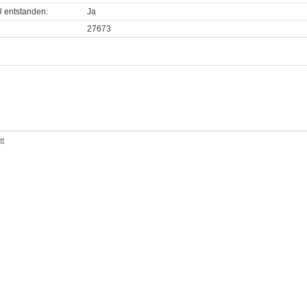
U entstanden:
Ja
27673
tt