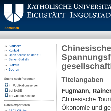
Anmelden
Chinesische
Startseite
Kontakt
Spannungsfe
Open Access an der KU
Server-Statistik
gesellschaf
Blättern
Suchen
Titelangaben
Suche nach Personen
im Publikationsserver
Fugmann, Raine
bei BASE
bei Google Scholar
Chinesische Touri
Daten exportieren
Ökonomie und ges
ASCII Citation