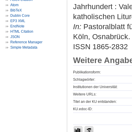
Jahrhundert : Val
Atom
BibTeX
katholischen Litur
Dublin Core
EP3 XML
In:
Pastoralblatt f
EndNote
HTML Citation
Köln, Osnabrück. 5
JSON
Reference Manager
ISSN 1865-2832
Simple Metadata
Weitere Angab
Publikationsform:
Schlagwörter:
Institutionen der Universität:
Weitere URLs:
Titel an der KU entstanden:
KU.edoc-ID: