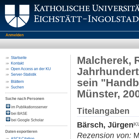
Anmelden
Malcherek, R
Startseite
Kontakt
Jahrhundert 
Open Access an der KU
Server-Statistik
sein "Handbu
Blättern
Suchen
Münster, 20
Suche nach Personen
im Publikationsserver
Titelangaben
bei BASE
bei Google Scholar
Bärsch, Jürgen
Daten exportieren
Rezension von:
Ma
ASCII Citation