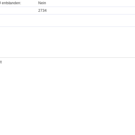
U entstanden:
Nein
2734
tt