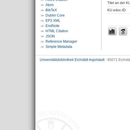
Titel an der K
Atom
KU.edoc-ID:
BibTeX
Dublin Core
EP3 XML
EndNote
HTML Citation
JSON
Reference Manager
Simple Metadata
Universitätsbibliothek Eichstätt-Ingolstadt
- 85071 Eichstä