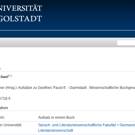
n
chael
:
er (Hrsg.): Aufsätze zu Goethes 'Faust II'. - Darmstadt : Wissenschaftliche Buchges
6718-5
aben
rm:
Aufsatz in einem Buch
er Universität:
Sprach- und Literaturwissenschaftliche Fakultät > Germanis
Literaturwissenschaft