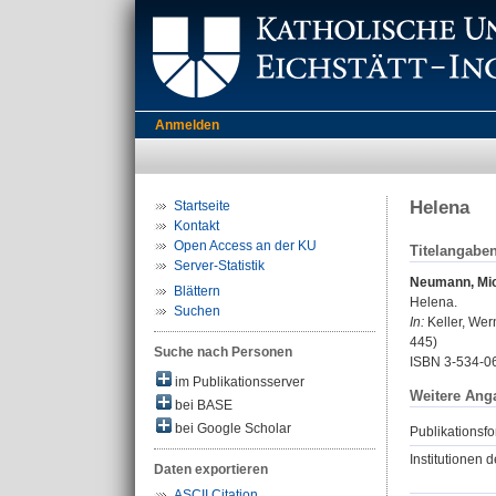
Anmelden
Helena
Startseite
Kontakt
Open Access an der KU
Titelangabe
Server-Statistik
Neumann, Mi
Blättern
Helena.
Suchen
In:
Keller, Wern
445)
Suche nach Personen
ISBN 3-534-0
im Publikationsserver
Weitere Ang
bei BASE
bei Google Scholar
Publikationsfo
Institutionen d
Daten exportieren
ASCII Citation