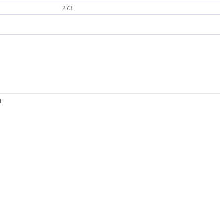
273
tt