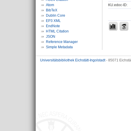
KU.edoc-ID:
Atom
BibTeX
Dublin Core
EP3 XML
EndNote
HTML Citation
JSON
Reference Manager
Simple Metadata
Universitätsbibliothek Eichstätt-Ingolstadt
- 85071 Eichstä