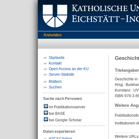
Anmelden
Geschicht
Startseite
Kontakt
Open Access an der KU
Titelangabe
Server-Statistik
Geschichte in 
Blättern
Hrsg.:
Burkhar
Suchen
Konstanz : UVK
ISBN 978-3-8
Suche nach Personen
Weitere Ang
im Publikationsserver
bei BASE
Publikationsfo
bei Google Scholar
Institutionen d
Daten exportieren
Weitere URLs
ASCII Citation