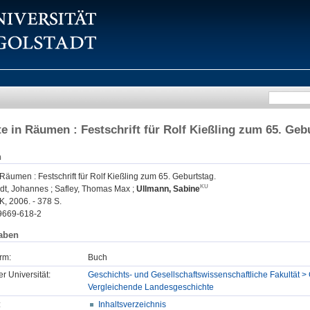
e in Räumen : Festschrift für Rolf Kießling zum 65. Geb
n
Räumen : Festschrift für Rolf Kießling zum 65. Geburtstag.
dt, Johannes
;
Safley, Thomas Max
;
Ullmann, Sabine
, 2006. - 378 S.
9669-618-2
aben
rm:
Buch
er Universität:
Geschichts- und Gesellschaftswissenschaftliche Fakultät >
Vergleichende Landesgeschichte
:
Inhaltsverzeichnis