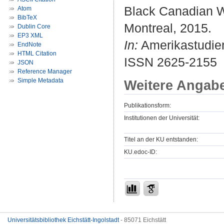
Black Canadian Wr
Atom
BibTeX
Montreal, 2015.
Dublin Core
EP3 XML
In:
Amerikastudien
EndNote
HTML Citation
ISSN 2625-2155
JSON
Reference Manager
Simple Metadata
Weitere Angab
Publikationsform:
Institutionen der Universität:
Titel an der KU entstanden:
KU.edoc-ID:
Universitätsbibliothek Eichstätt-Ingolstadt
- 85071 Eichstätt