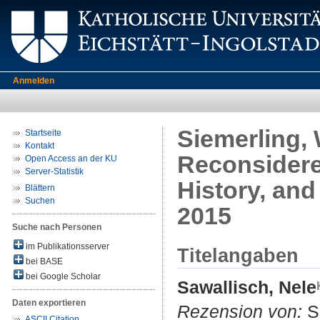
Anmelden
Siemerling, 
Startseite
Kontakt
Reconsidered
Open Access an der KU
Server-Statistik
History, and
Blättern
Suchen
2015
Suche nach Personen
im Publikationsserver
Titelangaben
bei BASE
bei Google Scholar
Sawallisch, Nele
Daten exportieren
Rezension von:
Si
ASCII Citation