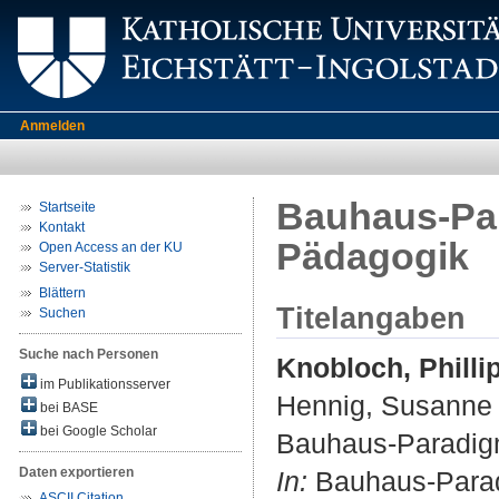
Anmelden
Bauhaus-Par
Startseite
Kontakt
Pädagogik
Open Access an der KU
Server-Statistik
Blättern
Titelangaben
Suchen
Suche nach Personen
Knobloch, Philli
im Publikationsserver
Hennig, Susanne
bei BASE
bei Google Scholar
Bauhaus-Paradigm
Daten exportieren
In:
Bauhaus-Paradi
ASCII Citation