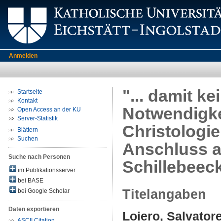
Anmelden
"... damit k
Startseite
Kontakt
Notwendigke
Open Access an der KU
Server-Statistik
Christologie
Blättern
Suchen
Anschluss a
Suche nach Personen
Schillebeec
im Publikationsserver
bei BASE
Titelangaben
bei Google Scholar
Daten exportieren
Loiero, Salvator
ASCII Citation