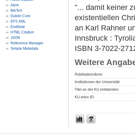
Atom
"... damit keiner
BibTeX
existentiellen Ch
Dublin Core
EP3 XML
an Karl Rahner u
EndNote
HTML Citation
Innsbruck : Tyroli
JSON
Reference Manager
ISBN 3-7022-271
Simple Metadata
Weitere Angab
Publikationsform:
Institutionen der Universität:
Titel an der KU entstanden:
KU.edoc-ID: