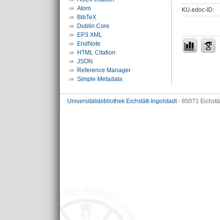
Atom
KU.edoc-ID:
BibTeX
Dublin Core
EP3 XML
EndNote
HTML Citation
JSON
Reference Manager
Simple Metadata
Universitätsbibliothek Eichstätt-Ingolstadt
- 85071 Eichstä