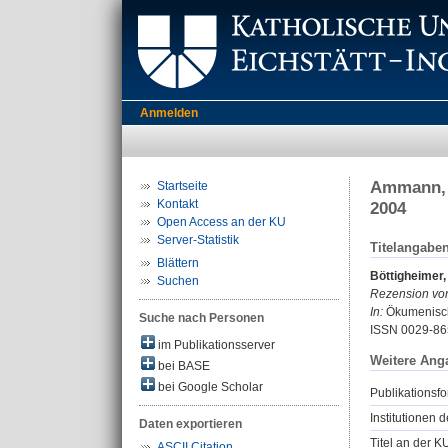
Anmelden
Ammann, L
Startseite
Kontakt
2004
Open Access an der KU
Server-Statistik
Titelangabe
Blättern
Böttigheimer,
Suchen
Rezension vo
In:
Ökumenisch
Suche nach Personen
ISSN 0029-86
im Publikationsserver
Weitere Ang
bei BASE
bei Google Scholar
Publikationsfo
Institutionen d
Daten exportieren
Titel an der K
ASCII Citation