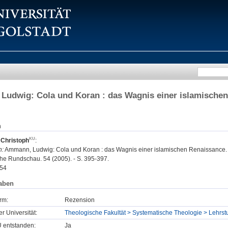
udwig: Cola und Koran : das Wagnis einer islamischen
n
 Christoph
:
n:
Ammann, Ludwig: Cola und Koran : das Wagnis einer islamischen Renaissance. 
e Rundschau. 54 (2005). - S. 395-397.
54
aben
rm:
Rezension
er Universität:
Theologische Fakultät > Systematische Theologie > Lehrst
U entstanden:
Ja