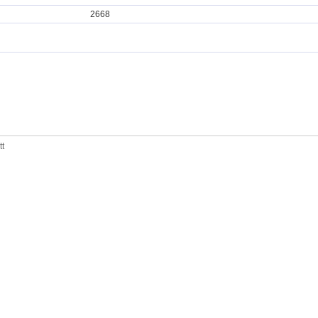
2668
tt