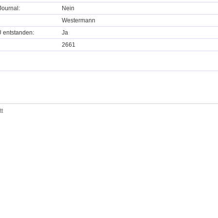
ournal:
Nein
Westermann
U entstanden:
Ja
2661
tt