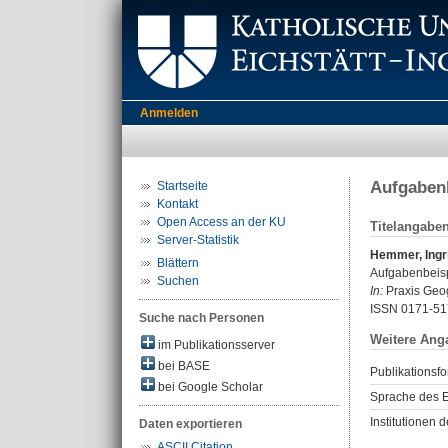
Anmelden
Aufgabenb
Startseite
Kontakt
Open Access an der KU
Titelangabe
Server-Statistik
Hemmer, Ingr
Blättern
Aufgabenbeisp
Suchen
In:
Praxis Geog
ISSN 0171-51
Suche nach Personen
Weitere Ang
im Publikationsserver
bei BASE
Publikationsfo
bei Google Scholar
Sprache des E
Institutionen d
Daten exportieren
ASCII Citation