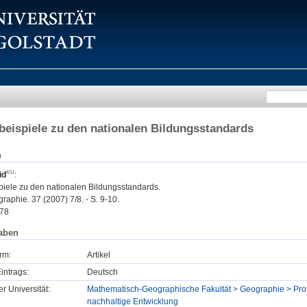
eispiele zu den nationalen Bildungsstandards
n
id
:
iele zu den nationalen Bildungsstandards.
raphie. 37 (2007) 7/8. - S. 9-10.
78
aben
rm:
Artikel
intrags:
Deutsch
er Universität:
Mathematisch-Geographische Fakultät > Geographie > Profe
nachhaltige Entwicklung