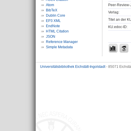
Peer-Review-J
Atom
BibTeX
Verlag:
Dublin Core
Titel an der K
EP3 XML
EndNote
KU.edoc-ID:
HTML Citation
JSON
Reference Manager
Simple Metadata
Universitätsbibliothek Eichstätt-Ingolstadt
- 85071 Eichstä