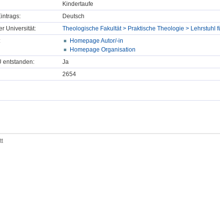
Kindertaufe
intrags:
Deutsch
er Universität:
Theologische Fakultät > Praktische Theologie > Lehrstuhl f
:
Homepage Autor/-in
Homepage Organisation
U entstanden:
Ja
2654
tt