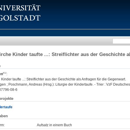
irche Kinder taufte ...: Streiflichter aus der Geschichte
n
en
:
 Kinder taufte ...: Streiflichter aus der Geschichte als Anfragen für die Gegenwart.
en ; Poschmann, Andreas (Hrsg.): Liturgie der Kindertaufe. - Trier : VzF Deutsches L
37796-08-6
rojekte
dertaufe
aben
rm:
Aufsatz in einem Buch