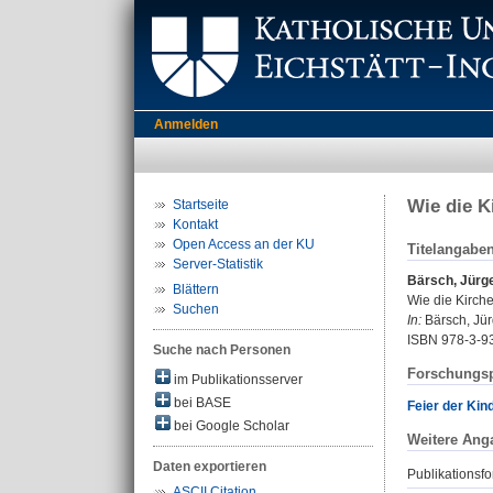
Anmelden
Wie die K
Startseite
Kontakt
Open Access an der KU
Titelangabe
Server-Statistik
Bärsch, Jürg
Blättern
Wie die Kirche
Suchen
In:
Bärsch, Jürg
ISBN 978-3-9
Suche nach Personen
Forschungsp
im Publikationsserver
bei BASE
Feier der Kin
bei Google Scholar
Weitere Ang
Daten exportieren
Publikationsfo
ASCII Citation