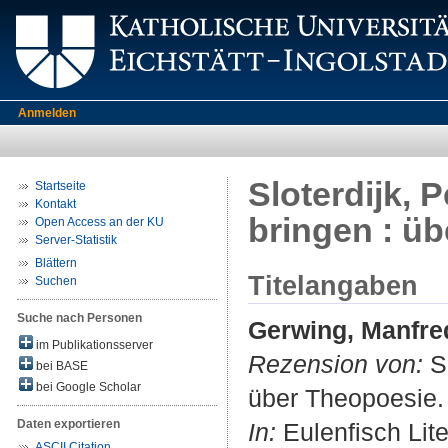
Anmelden
Sloterdijk,
Startseite
Kontakt
bringen : üb
Open Access an der KU
Server-Statistik
Blättern
Titelangaben
Suchen
Suche nach Personen
Gerwing, Manfre
im Publikationsserver
Rezension von:
Sl
bei BASE
bei Google Scholar
über Theopoesie. 2
Daten exportieren
In:
Eulenfisch Liter
ASCII Citation