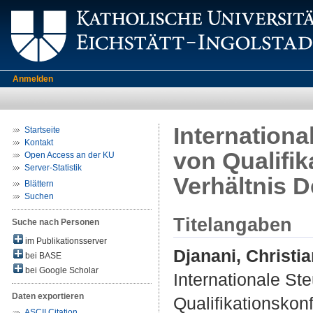
Anmelden
Internation
Startseite
Kontakt
von Qualifik
Open Access an der KU
Server-Statistik
Verhältnis 
Blättern
Suchen
Titelangaben
Suche nach Personen
im Publikationsserver
Djanani, Christi
bei BASE
bei Google Scholar
Internationale S
Daten exportieren
Qualifikationskon
ASCII Citation