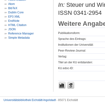
In:
Steuer und Wirt
Atom
BibTeX
ISSN 0341-2954
Dublin Core
EP3 XML
EndNote
Weitere Angab
HTML Citation
JSON
Publikationsform:
Reference Manager
Simple Metadata
Sprache des Eintrags:
Institutionen der Universität:
Peer-Review-Journal:
Verlag:
Titel an der KU entstanden:
KU.edoc-ID:
Universitätsbibliothek Eichstätt-Ingolstadt
- 85071 Eichstätt