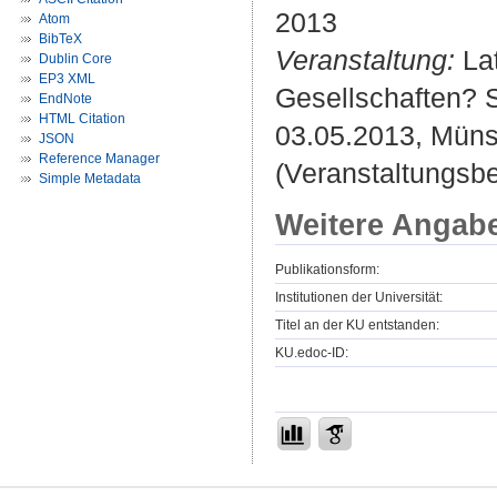
2013
Atom
BibTeX
Veranstaltung:
Lat
Dublin Core
EP3 XML
Gesellschaften? S
EndNote
HTML Citation
03.05.2013, Müns
JSON
Reference Manager
(Veranstaltungsb
Simple Metadata
Weitere Angab
Publikationsform:
Institutionen der Universität:
Titel an der KU entstanden:
KU.edoc-ID: