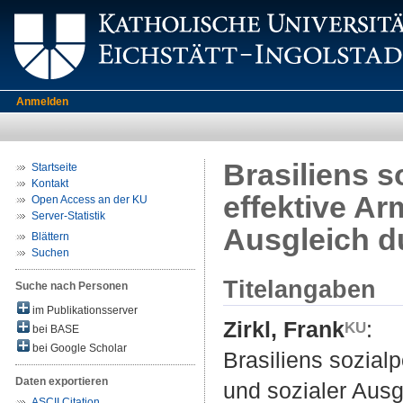
Anmelden
Brasiliens s
Startseite
Kontakt
effektive A
Open Access an der KU
Server-Statistik
Ausgleich d
Blättern
Suchen
Titelangaben
Suche nach Personen
im Publikationsserver
Zirkl, Frank
:
bei BASE
bei Google Scholar
Brasiliens sozial
Daten exportieren
und sozialer Ausg
ASCII Citation