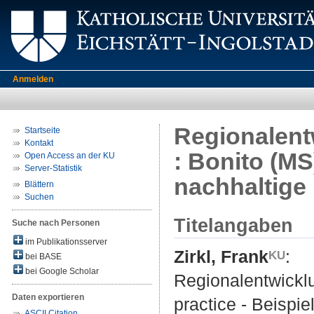
Anmelden
Regionalent
Startseite
Kontakt
: Bonito (MS)
Open Access an der KU
Server-Statistik
nachhaltige
Blättern
Suchen
Titelangaben
Suche nach Personen
im Publikationsserver
Zirkl, Frank
:
bei BASE
bei Google Scholar
Regionalentwicklu
Daten exportieren
practice ‐ Beispie
ASCII Citation