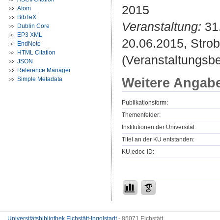
2015
Atom
BibTeX
Veranstaltung:
31.
Dublin Core
EP3 XML
20.06.2015, Strobl
EndNote
HTML Citation
(Veranstaltungsb
JSON
Reference Manager
Weitere Angab
Simple Metadata
Publikationsform:
Themenfelder:
Institutionen der Universität:
Titel an der KU entstanden:
KU.edoc-ID:
Universitätsbibliothek Eichstätt-Ingolstadt
- 85071 Eichstätt