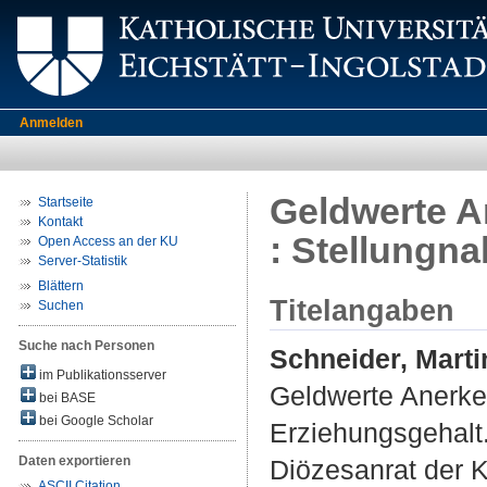
Anmelden
Geldwerte A
Startseite
Kontakt
: Stellungn
Open Access an der KU
Server-Statistik
Blättern
Titelangaben
Suchen
Suche nach Personen
Schneider, Marti
im Publikationsserver
Geldwerte Anerke
bei BASE
bei Google Scholar
Erziehungsgehalt
Daten exportieren
Diözesanrat der 
ASCII Citation