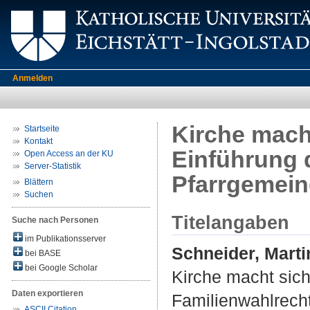
Anmelden
Kirche macht
Startseite
Kontakt
Einführung 
Open Access an der KU
Server-Statistik
Pfarrgemein
Blättern
Suchen
Titelangaben
Suche nach Personen
im Publikationsserver
Schneider, Marti
bei BASE
bei Google Scholar
Kirche macht sich
Daten exportieren
Familienwahlrecht
ASCII Citation